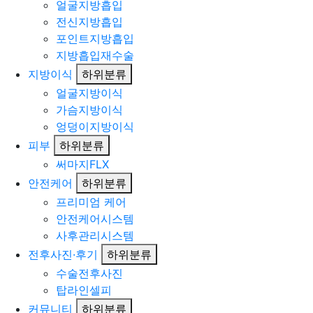
얼굴지방흡입
전신지방흡입
포인트지방흡입
지방흡입재수술
지방이식
하위분류
얼굴지방이식
가슴지방이식
엉덩이지방이식
피부
하위분류
써마지FLX
안전케어
하위분류
프리미엄 케어
안전케어시스템
사후관리시스템
전후사진·후기
하위분류
수술전후사진
탑라인셀피
커뮤니티
하위분류