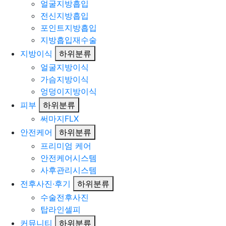
얼굴지방흡입
전신지방흡입
포인트지방흡입
지방흡입재수술
지방이식
하위분류
얼굴지방이식
가슴지방이식
엉덩이지방이식
피부
하위분류
써마지FLX
안전케어
하위분류
프리미엄 케어
안전케어시스템
사후관리시스템
전후사진·후기
하위분류
수술전후사진
탑라인셀피
커뮤니티
하위분류