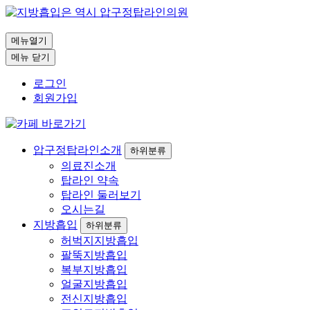
메뉴열기
메뉴 닫기
로그인
회원가입
압구정탑라인소개
하위분류
의료진소개
탑라인 약속
탑라인 둘러보기
오시는길
지방흡입
하위분류
허벅지지방흡입
팔뚝지방흡입
복부지방흡입
얼굴지방흡입
전신지방흡입