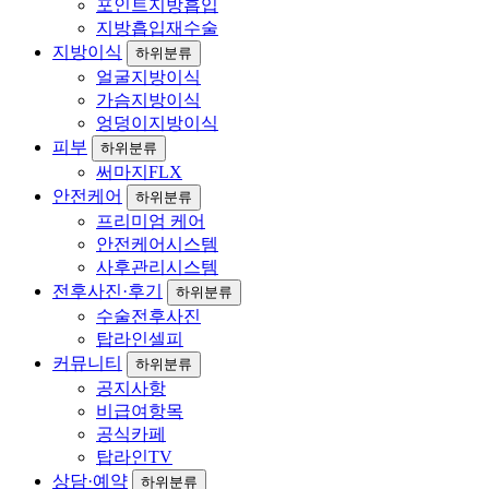
포인트지방흡입
지방흡입재수술
지방이식
하위분류
얼굴지방이식
가슴지방이식
엉덩이지방이식
피부
하위분류
써마지FLX
안전케어
하위분류
프리미엄 케어
안전케어시스템
사후관리시스템
전후사진·후기
하위분류
수술전후사진
탑라인셀피
커뮤니티
하위분류
공지사항
비급여항목
공식카페
탑라인TV
상담·예약
하위분류