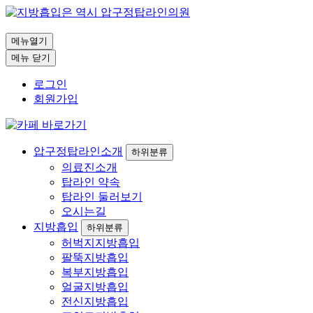
메뉴열기
메뉴 닫기
로그인
회원가입
압구정탑라인소개
하위분류
의료진소개
탑라인 약속
탑라인 둘러보기
오시는길
지방흡입
하위분류
허벅지지방흡입
팔뚝지방흡입
복부지방흡입
얼굴지방흡입
전신지방흡입