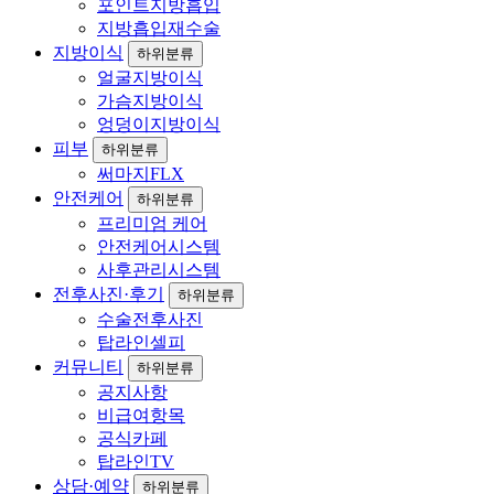
포인트지방흡입
지방흡입재수술
지방이식
하위분류
얼굴지방이식
가슴지방이식
엉덩이지방이식
피부
하위분류
써마지FLX
안전케어
하위분류
프리미엄 케어
안전케어시스템
사후관리시스템
전후사진·후기
하위분류
수술전후사진
탑라인셀피
커뮤니티
하위분류
공지사항
비급여항목
공식카페
탑라인TV
상담·예약
하위분류