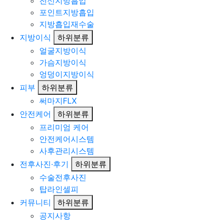
전신지방흡입
포인트지방흡입
지방흡입재수술
지방이식
하위분류
얼굴지방이식
가슴지방이식
엉덩이지방이식
피부
하위분류
써마지FLX
안전케어
하위분류
프리미엄 케어
안전케어시스템
사후관리시스템
전후사진·후기
하위분류
수술전후사진
탑라인셀피
커뮤니티
하위분류
공지사항