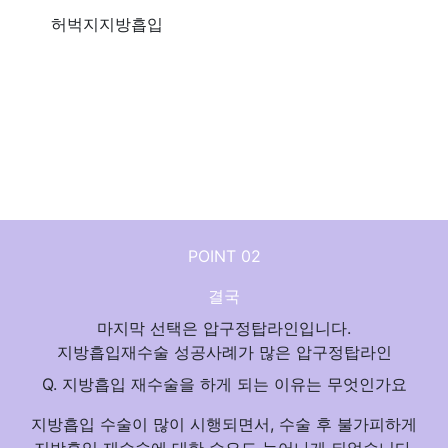
허벅지지방흡입
허벅지라인은
허틈
을 만들어
나에게 숨겨진 라인,
11자로 샤넬라인(무릎까지)
쭉 일직선
이 되게 지방을
압구정TOPLINE
에서
흡입하며,
바깥쪽 승마살 제
찾아보세요!
거
POINT 02
결국
마지막 선택은
압구정탑라인
입니다.
지방흡입재수술 성공사례가 많은 압구정탑라인
Q. 지방흡입
재수술을 하게 되는 이유
는 무엇인가요
지방흡입 수술이 많이 시행되면서, 수술 후 불가피하게