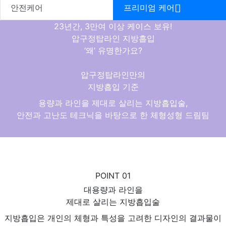
안전케어
프리미엄 케어
23년
간,
3만여 이상
케이스 보유!
압구정탑라인 지방흡입
‘왜’ 유명한가요?
압구정탑라인만의
지방흡입 기준
용량
과
라인
을 제대로 살리는 지방흡입술,
안전
과
고난도 테크닉
을 바탕으로 한
체형성형 드림팀
POINT 01
대용량
과
라인
을
제대로 살리는 지방흡입술
지방흡입은
개인의 체형과 특성을 고려한 디자인의 결과물
이