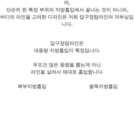
며,
단순히 한 특정 부위의 지방흡입에서 끝나는 것이 아니라,
바디의 라인을 고려한 디자인
은 저희
압구정탑라인의 자부심입
니다.
압구정탑라인은
대
용
량
지방흡입이 특징입니다.
무조건 많은 용량을 뽑는게 아닌
라인을 살려서 제대로 흡입합니다.
복부지방흡입
팔뚝지방흡입
복부라인은
팔뚝 라인은
봉처럼
모래시계 복근
이
라인을 1자
로 만들고,
보일 수 있도록 지방흡입
어깨근육 주위(삼각근 부분)
의
지방까지 제거
합니다.