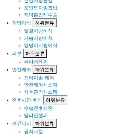
전신지방흡입
포인트지방흡입
지방흡입재수술
지방이식
하위분류
얼굴지방이식
가슴지방이식
엉덩이지방이식
피부
하위분류
써마지FLX
안전케어
하위분류
프리미엄 케어
안전케어시스템
사후관리시스템
전후사진·후기
하위분류
수술전후사진
탑라인셀피
커뮤니티
하위분류
공지사항